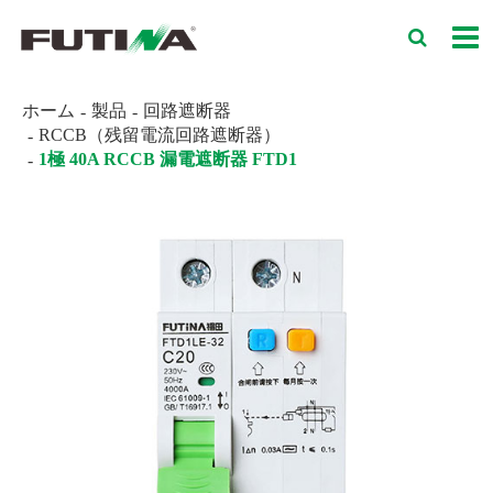
ホーム
製品
回路遮断器
RCCB（残留電流回路遮断器）
1極 40A RCCB 漏電遮断器 FTD1