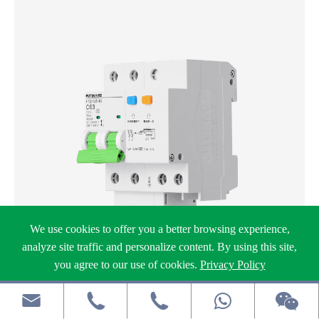
We use cookies to offer you a better browsing experience,
analyze site traffic and personalize content. By using this site,
you agree to our use of cookies.
Privacy Policy
Reject
Accept



2極 63A RCCB（漏電遮断器）FTD1