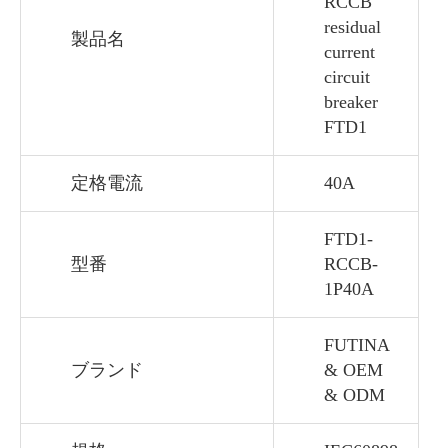
RCCB
residual
製品名
current
circuit
breaker
FTD1
定格電流
40A
FTD1-
型番
RCCB-
1P40A
FUTINA
ブランド
& OEM
& ODM