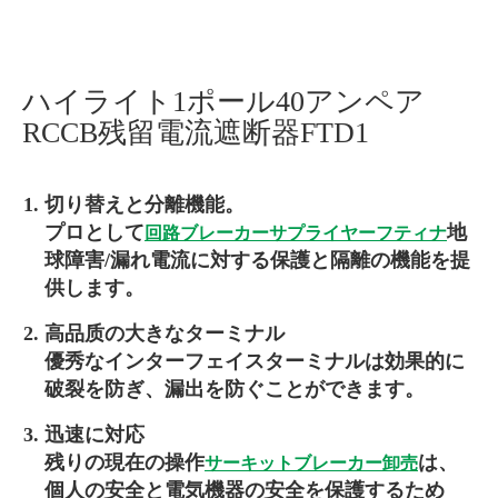
ハイライト1ポール40アンペア
RCCB残留電流遮断器FTD1
切り替えと分離機能。
プロとして
地
回路ブレーカーサプライヤー
フティナ
球障害/漏れ電流に対する保護と隔離の機能を提
供します。
高品质の大きなターミナル
優秀なインターフェイスターミナルは効果的に
破裂を防ぎ、漏出を防ぐことができます。
迅速に対応
残りの現在の操作
は、
サーキットブレーカー卸売
個人の安全と電気機器の安全を保護するため