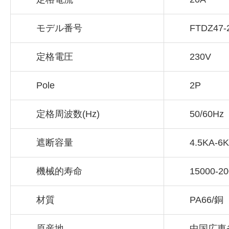
モデル番号
FTDZ47-
定格電圧
230V
Pole
2P
定格周波数(Hz)
50/60Hz
遮断容量
4.5KA-6
機械的寿命
15000-2
材質
PA66/銅
原産地
中国広東