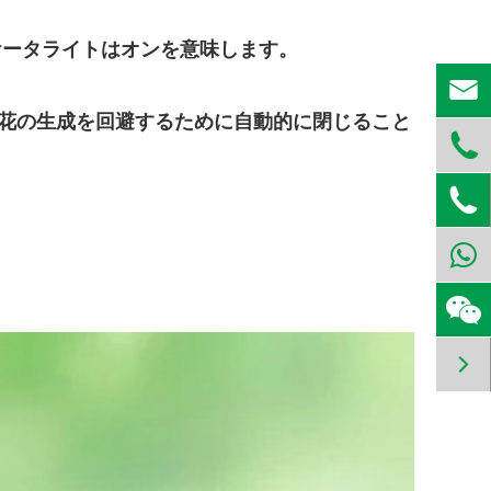
ケータライトはオンを意味します。

火花の生成を回避するために自動的に閉じること


