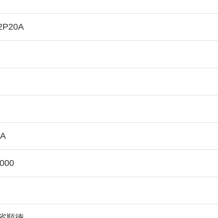
2P20A
KA
0000
省順徳