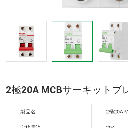
2極20A MCBサーキットブレ
製品名
2極20A
定格電流
20A