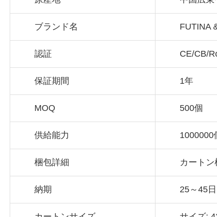
ブランド名
FUTINA 
認証
CE/CB/R
保証期間
1年
MOQ
500個
供給能力
100000
梱包詳細
カートン梱
納期
25～45日
カートンサイズ
サイズ: 4