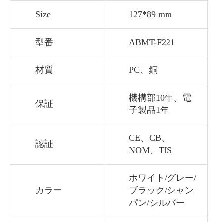
Size
127*89 mm
型番
ABMT-F221
材質
PC、銅
機構部10年、電
保証
子製品1年
CE、CB、
認証
NOM、TIS
ホワイト/グレー/
カラー
ブラック/シャン
パン/シルバー