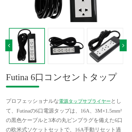
Futina 6口コンセントタップ
プロフェッショナルな
とし
電源タップサプライヤー
て、Futinaの6口電源タップは、16A、3M×1.5mm²
の黒色ケーブルと3本の丸ピンプラグを備えた6口
の欧米式ソケットセットで、16A手動リセット過