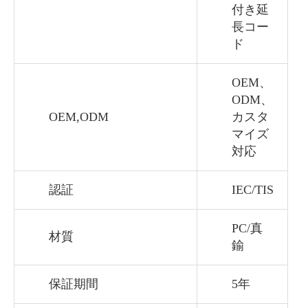
付き延
長コー
ド
OEM、
ODM、
OEM,ODM
カスタ
マイズ
対応
認証
IEC/TIS
PC/真
材質
鍮
保証期間
5年