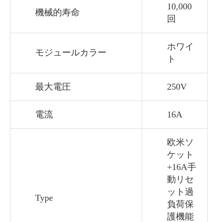
10,000
機械的寿命
回
ホワイ
モジュールカラー
ト
最大電圧
250V
電流
16A
欧米ソ
ケット
+16A手
動リセ
ット過
Type
負荷保
護機能