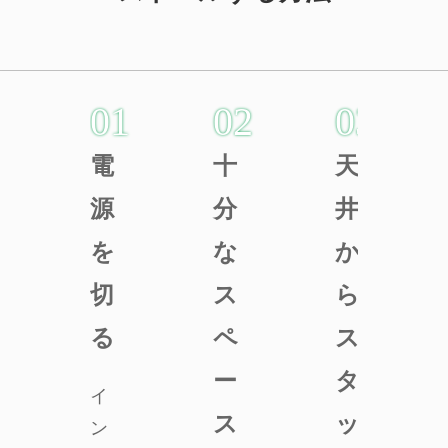
01
02
03
電
十
天
源
分
井
を
な
か
切
ス
ら
る
ペ
ス
ー
タ
イ
ス
ッ
ン