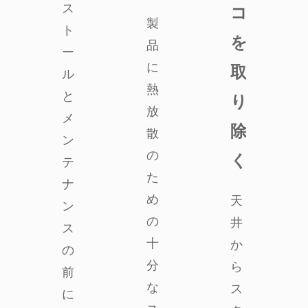
ス
コ
製
ト
を
品
ー
に
取
ル
熱
と
り
放
メ
除
散
ン
の
く
テ
た
ナ
め
天
ン
の
井
ス
十
か
の
分
ら
前
な
ス
に