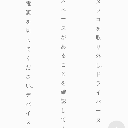
ス
タ
電
ペ
ッ
源
ー
コ
を
ス
を
切
が
取
っ
あ
り
て
る
外
く
こ
し、
だ
と
ド
さ
を
ラ
い。
確
イ
デ
認
バ
バ
し
ー
イ
て
タ
ス