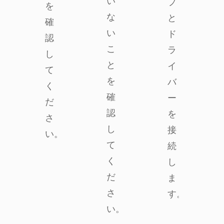
い
プ
を
な
と
確
い
ド
認
こ
ラ
し
と
イ
て
を
バ
く
確
ー
だ
認
を
さ
し
接
い。
て
続
く
し
だ
ま
さ
す。
い。