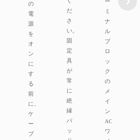
く
ー
の
だ
ミ
電
さ
ナ
源
い。
ル
を
固
ブ
オ
定
ロ
ン
具
ッ
に
が
ク
す
常
の
る
に
メ
前
絶
イ
に、
縁
ン
ケ
パ
AC
ー
ッ
ワ
ブ