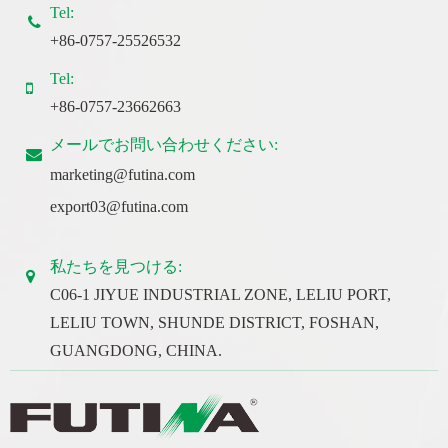
Tel:
+86-0757-25526532
Tel:
+86-0757-23662663
メールでお問い合わせください:
marketing@futina.com
export03@futina.com
私たちを見つける:
C06-1 JIYUE INDUSTRIAL ZONE, LELIU PORT,
LELIU TOWN, SHUNDE DISTRICT, FOSHAN,
GUANGDONG, CHINA.