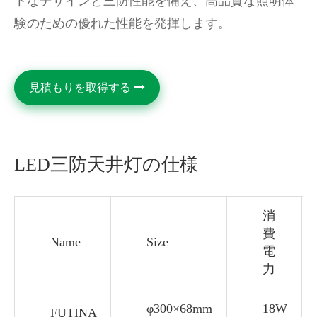
トなデザインと三防性能を備え、高品質な照明体
験のための優れた性能を発揮します。
見積もりを取得する
LED三防天井灯の仕様
消
費
Name
Size
電
力
φ300×68mm
18W
FUTINA