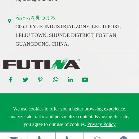
私たちを見つける:
C06-1 JIYUE INDUSTRIAL ZONE, LELIU PORT,
LELIU TOWN, SHUNDE DISTRICT, FOSHAN,
GUANGDONG, CHINA.
著作権 ©
Guangdong Futina Electrical Co., Ltd.
すべての権利予
We use cookies to offer you a better browsing experience,
約.
analyze site traffic and personalize content. By using this site,
サイトマップ
|
プライバシーポリシー
you agree to our use of cookies.
Privacy Policy
Reject
Accept